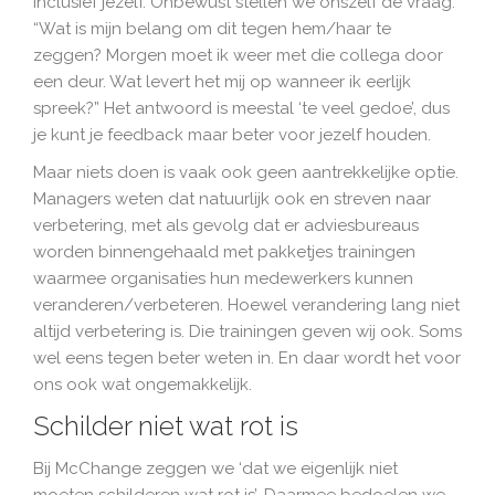
inclusief jezelf. Onbewust stellen we onszelf de vraag:
“Wat is mijn belang om dit tegen hem/haar te
zeggen? Morgen moet ik weer met die collega door
een deur. Wat levert het mij op wanneer ik eerlijk
spreek?” Het antwoord is meestal ‘te veel gedoe’, dus
je kunt je feedback maar beter voor jezelf houden.
Maar niets doen is vaak ook geen aantrekkelijke optie.
Managers weten dat natuurlijk ook en streven naar
verbetering, met als gevolg dat er adviesbureaus
worden binnengehaald met pakketjes trainingen
waarmee organisaties hun medewerkers kunnen
veranderen/verbeteren. Hoewel verandering lang niet
altijd verbetering is. Die trainingen geven wij ook. Soms
wel eens tegen beter weten in. En daar wordt het voor
ons ook wat ongemakkelijk.
Schilder niet wat rot is
Bij McChange zeggen we ‘dat we eigenlijk niet
moeten schilderen wat rot is’. Daarmee bedoelen we