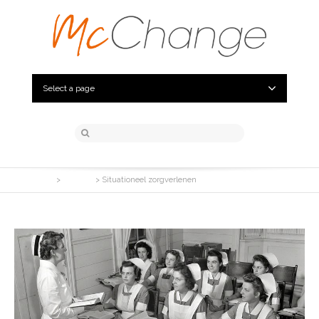
Select a page
McChange
>
Portfolio
>
Situationeel zorgverlenen