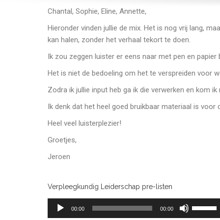
Chantal, Sophie, Eline, Annette,
Hieronder vinden jullie de mix. Het is nog vrij lang, m
kan halen, zonder het verhaal tekort te doen.
Ik zou zeggen luister er eens naar met pen en papier b
Het is niet de bedoeling om het te verspreiden voor 
Zodra ik jullie input heb ga ik die verwerken en kom i
Ik denk dat het heel goed bruikbaar materiaal is voor c
Heel veel luisterplezier!
Groetjes,
Jeroen
Verpleegkundig Leiderschap pre-listen
Audiospeler
Gebruik
00:00
00:00
Omhoog