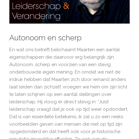
Autonoom en scherp
En wat ons betreft belichaamt Maarten een aantal
eigenschappen die daarvoor erg belangrijk zijn.
Autonoom, scherp en voorzien van een stevig
onderbouwde eigen mening. En omdat we niet de
indruk hebben dat Maarten zich door iemand anders
laat leiden dan zichzelf, vroegen we hem om zijn licht
te laten schijnen op een aantal stellingen over
leiderschap. Hij vloog er direct stevig in: “Juist
leiderschap vraagt dat je ook op tijd weer opdondert.
Dat is van essentiële betekenis, ik zal u zo een reeks
voorbeelden geven van mensen die niet op tijd zijn
opgedonderd en dat heeft ook voor je historische