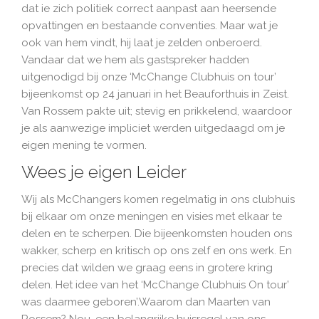
dat ie zich politiek correct aanpast aan heersende
opvattingen en bestaande conventies. Maar wat je
ook van hem vindt, hij laat je zelden onberoerd.
Vandaar dat we hem als gastspreker hadden
uitgenodigd bij onze ‘McChange Clubhuis on tour’
bijeenkomst op 24 januari in het Beauforthuis in Zeist.
Van Rossem pakte uit; stevig en prikkelend, waardoor
je als aanwezige impliciet werden uitgedaagd om je
eigen mening te vormen.
Wees je eigen Leider
Wij als McChangers komen regelmatig in ons clubhuis
bij elkaar om onze meningen en visies met elkaar te
delen en te scherpen. Die bijeenkomsten houden ons
wakker, scherp en kritisch op ons zelf en ons werk. En
precies dat wilden we graag eens in grotere kring
delen. Het idee van het ‘McChange Clubhuis On tour’
was daarmee geboren’.Waarom dan Maarten van
Rossem? Nou, een belangrijke huisregel van ons