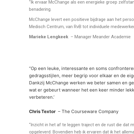
“Ik ervaar McChange als een energieke groep zelfstand
benadering.
McChange levert een positieve bijdrage aan het pers
Medisch Centrum, van RvB tot individuele medewerker
Marieke Lengkeek
– Manager Meander Academie
“Op een leuke, interessante en soms confronteren
gedragsstijlen, meer begrip voor elkaar en de eig
Dankzij McChange werken we beter samen en ge
wat er gebeurt wanneer het een keer minder lek
verbeteren.’
Chris Textor
– The Courseware Company
“Inzicht in het af te leggen traject en de rust die d
opgeleverd. Bovendien heb ik ervaren dat ik het allemaa