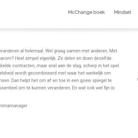
McChange boek
Mindset
En veranderen al helemaal. Wel graag samen met anderen. Met
rom? Heel simpel eigenlijk. Ze delen en doen dezelfde
kkelde contracten, maar snel aan de slag, scherp in het spel
eelsheid wordt gecombineerd met waar het werkelijk om
sen. Dan helpt het om af en toe in een goeie spiegel te
sentieel om te kunnen veranderen. En wat ook wel fijn is:
rammamanager